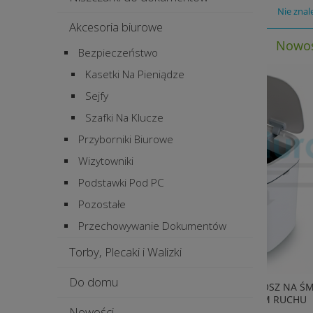
Nie znal
Akcesoria biurowe
Nowoś
Bezpieczeństwo
Kasetki Na Pieniądze
Sejfy
Szafki Na Klucze
Przyborniki Biurowe
Wizytowniki
Podstawki Pod PC
Pozostałe
Przechowywanie Dokumentów
Torby, Plecaki i Walizki
Do domu
BEZDOTYKOWY KOSZ NA ŚMIECI Z
LAMINAT
CZUJNIKIEM RUCHU
Nowości