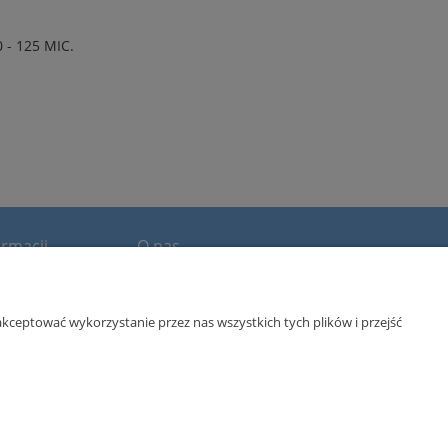
- 125 MIC.
rmacji
O nas
we
Kontakt i dane firmy
O firmie
kceptować wykorzystanie przez nas wszystkich tych plików i przejść
wym Rejestrze Sądowym przez Sąd Rejonowy dla m. st.