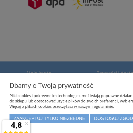
Moje konto
Płatności i dost
Dbamy o Twoją prywatność
Twoje zamówienia
Formy płatności
Ustawienia konta
Czas i koszty dostawy
Pliki cookies i pokrewne im technologie umożliwiają poprawne działa
Przechowalnia
do sklepu lub dostosować użycie plików do swoich preferencji, wybiera
Więcej o plikach cookies przeczytasz w naszym regulaminie.
ZAAKCEPTUJ TYLKO NIEZBĘDNE
DOSTOSUJ ZGO
Właścicielem sklepu
www.dobiura.com
jest firma: Verotec