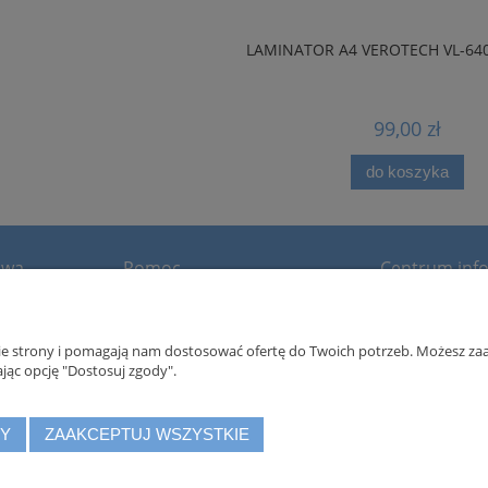
LAMINATOR A4 VEROTECH VL-640 
99,00 zł
do koszyka
awa
Pomoc
Centrum info
Regulamin
Filmy instruktażo
Twoje prawa RODO
nie strony i pomagają nam dostosować ofertę do Twoich potrzeb. Możesz zaa
Polityka prywatności
jąc opcję "Dostosuj zgody".
Zwroty i reklamacje
DY
ZAAKCEPTUJ WSZYSTKIE
h Sp. z o.o., ul. Szyszkowa 35/37, 02-285 Warszawa, zarejestrowana w Krajo