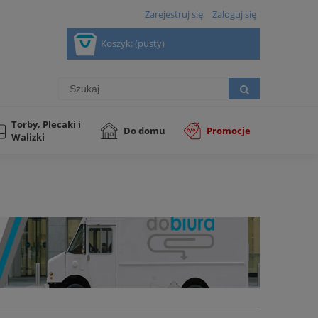
Zarejestruj się
Zaloguj się
Koszyk:
(pusty)
Torby, Plecaki i
Do domu
Promocje
Walizki