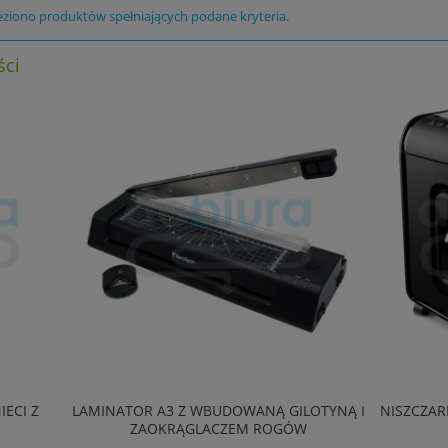
eziono produktów spełniających podane kryteria.
ci
OR A3 Z WBUDOWANĄ GILOTYNĄ I
NISZCZARKA ŚCINKOWA VEROT
ZAOKRĄGLACZEM ROGÓW
2020CC