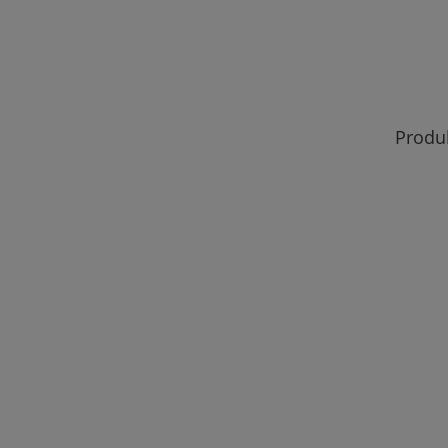
109,00 zł
do koszyka
Produ