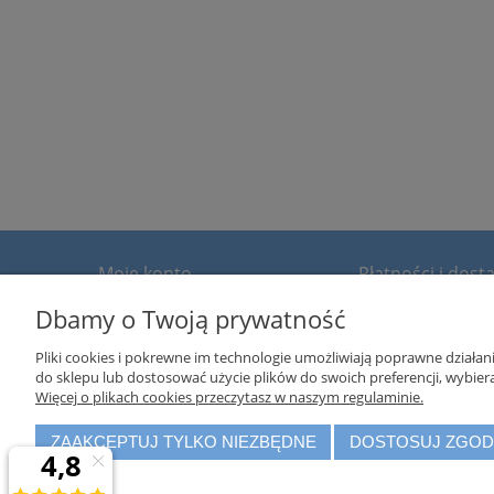
Moje konto
Płatności i dost
Dbamy o Twoją prywatność
Twoje zamówienia
Formy płatności
Ustawienia konta
Czas i koszty dostawy
Pliki cookies i pokrewne im technologie umożliwiają poprawne działa
Przechowalnia
do sklepu lub dostosować użycie plików do swoich preferencji, wybiera
Więcej o plikach cookies przeczytasz w naszym regulaminie.
ZAAKCEPTUJ TYLKO NIEZBĘDNE
DOSTOSUJ ZGO
Właścicielem sklepu
www.dobiura.com
jest firma: Verotec