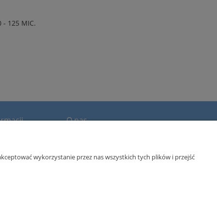
- 125 MIC.
rmacji
O nas
we
Kontakt i dane firmy
O firmie
kceptować wykorzystanie przez nas wszystkich tych plików i przejść
wym Rejestrze Sądowym przez Sąd Rejonowy dla m. st.