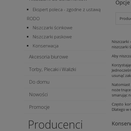
Opcje
Ekspert poleca - zgodne z ustawą
RODO
Produc
Niszczarki ścinkowe
Niszczarki paskowe
Niszczarki
Konserwacja
niszczarki
Akcesoria biurowe
Aby niszcza
Korzystają
Torby, Plecaki i Walizki
Jednocześn
usunąć za
Do domu
Natomiast 
noże tnące
Nowości
smarując n
Często kon
Promocje
Dlatego w 
Producenci
Konser