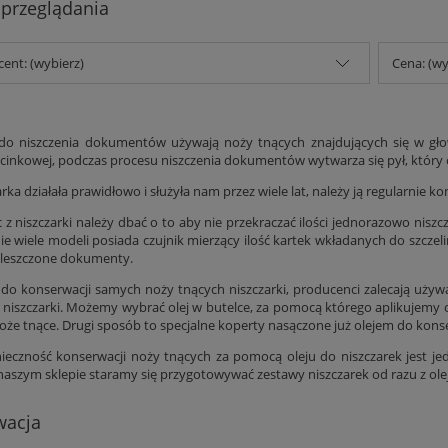
 przeglądania
ent: (wybierz)
Cena: (wy
 do niszczenia dokumentów używają noży tnących znajdujących się w głow
 ścinkowej, podczas procesu niszczenia dokumentów wytwarza się pył, który o
rka działała prawidłowo i służyła nam przez wiele lat, należy ją regularnie 
c z niszczarki należy dbać o to aby nie przekraczać ilości jednorazowo n
ie wiele modeli posiada czujnik mierzący ilość kartek wkładanych do szczel
kleszczone dokumenty.
do konserwacji samych noży tnących niszczarki, producenci zalecają używani
 niszczarki. Możemy wybrać olej w butelce, za pomocą którego aplikujemy o
oże tnące. Drugi sposób to specjalne koperty nasączone już olejem do konse
ieczność konserwacji noży tnących za pomocą oleju do niszczarek jest j
naszym sklepie staramy się przygotowywać zestawy niszczarek od razu z ole
wacja