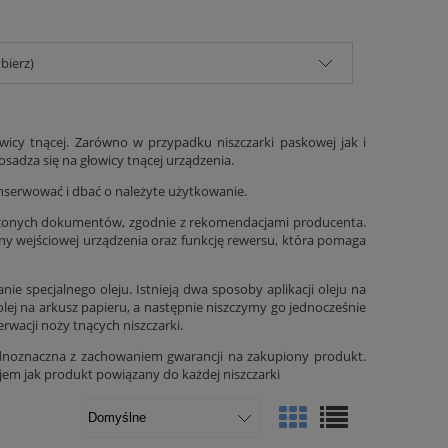
bierz)
icy tnącej. Zarówno w przypadku niszczarki paskowej jak i
sadza się na głowicy tnącej urządzenia.
konserwować i dbać o należyte użytkowanie.
iszczonych dokumentów, zgodnie z rekomendacjami producenta.
iny wejściowej urządzenia oraz funkcję rewersu, która pomaga
e specjalnego oleju. Istnieją dwa sposoby aplikacji oleju na
lej na arkusz papieru, a następnie niszczymy go jednocześnie
rwacji noży tnących niszczarki.
ednoznaczna z zachowaniem gwarancji na zakupiony produkt.
jem jak produkt powiązany do każdej niszczarki