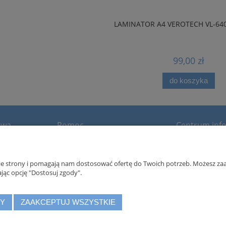
LAMINATOR A4 VEROTECH VL-640 
99,00 zł
do koszyka
awa
Pomoc
Centrum info
Regulamin
Filmy instruktażo
Twoje prawa RODO
nie strony i pomagają nam dostosować ofertę do Twoich potrzeb. Możesz zaa
Polityka prywatności
jąc opcję "Dostosuj zgody".
Zwroty i reklamacje
DY
ZAAKCEPTUJ WSZYSTKIE
h Sp. z o.o., ul. Szyszkowa 35/37, 02-285 Warszawa, zarejestrowana w Krajo