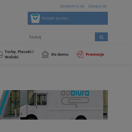
Zarejestruj się
Zaloguj się
Koszyk:
(pusty)
Torby, Plecaki i
Do domu
Promocje
Walizki