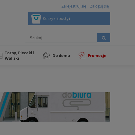
Zarejestruj się
Zaloguj się
Koszyk:
(pusty)
Torby, Plecaki i
Do domu
Promocje
Walizki