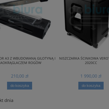
OR A3 Z WBUDOWANĄ GILOTYNĄ I
NISZCZARKA ŚCINKOWA VEROT
ZAOKRĄGLACZEM ROGÓW
2020CC
210,00 zł
1 990,00 zł
do koszyka
do koszyka
kt dnia