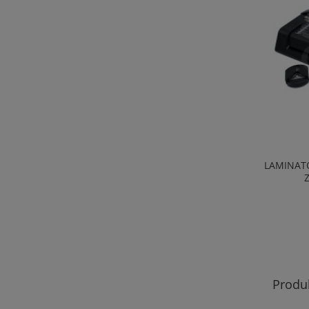
BEZDOTYKOWY KOSZ NA ŚMIECI Z
LAMINAT
CZUJNIKIEM RUCHU
109,00 zł
do koszyka
Produ