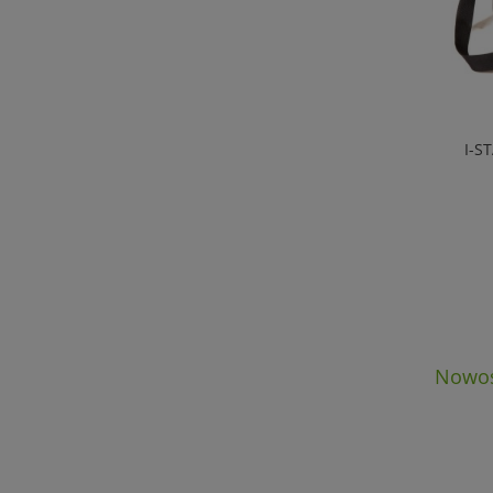
I-S
Nowoś