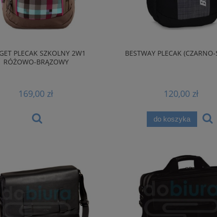
GET PLECAK SZKOLNY 2W1
BESTWAY PLECAK (CZARNO-
RÓŻOWO-BRĄZOWY
169,00 zł
120,00 zł
do koszyka