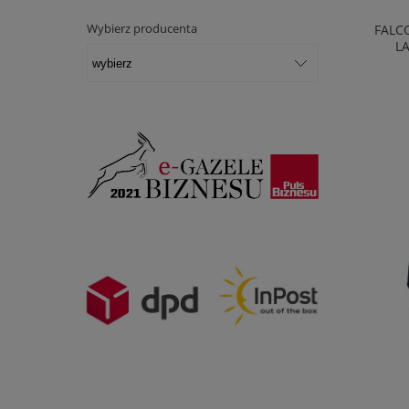
Wybierz producenta
FALC
L