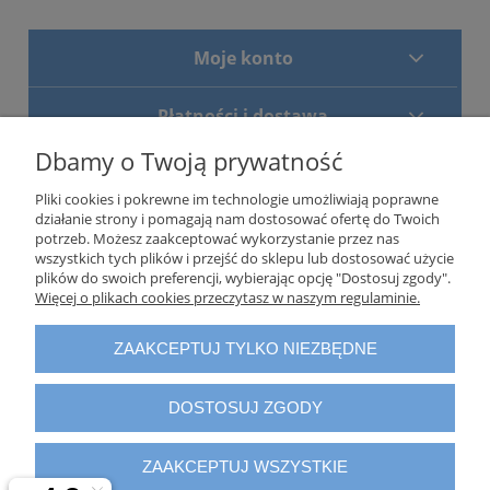
Moje konto
Płatności i dostawa
Dbamy o Twoją prywatność
Pomoc
Pliki cookies i pokrewne im technologie umożliwiają poprawne
działanie strony i pomagają nam dostosować ofertę do Twoich
Centrum informacji
potrzeb. Możesz zaakceptować wykorzystanie przez nas
wszystkich tych plików i przejść do sklepu lub dostosować użycie
plików do swoich preferencji, wybierając opcję "Dostosuj zgody".
O nas
Więcej o plikach cookies przeczytasz w naszym regulaminie.
ZAAKCEPTUJ TYLKO NIEZBĘDNE
Właścicielem sklepu
www.dobiura.com
jest firma: Verotech Sp.
z o.o., ul. Szyszkowa 35/37, 02-285 Warszawa, zarejestrowana w
DOSTOSUJ ZGODY
Krajowym Rejestrze Sądowym przez Sąd Rejonowy dla m. st.
Warszawy w Warszawie, XIII Wydział Gospodarczy KRS:
0000560994, NIP: 5211007361 REGON: 010822013, Numer
ZAAKCEPTUJ WSZYSTKIE
Rejestrowy BDO 000020924, o kapitale zakładowym 5 000,00