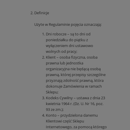
Definicje
Użyte w Regulaminie pojęcia oznaczają:
Dni robocze – są to dni od
poniedziałku do piątku z
wyłączeniem dni ustawowo
wolnych od pracy;
Klient – osoba fizyczna, osoba
prawna lub jednostka
organizacyjna nie będącą osobą
prawną, której przepisy szczególne
przyznają zdolność prawną, która
dokonuje Zamówienia w ramach
Sklepu;
Kodeks Cywilny – ustawa z dnia 23
kwietnia 1964 r. (Dz. U. Nr 16, poz.
93 ze zm.);
Konto – przydzielona danemu
Klientowi część Sklepu
Internetowego, za pomocą którego