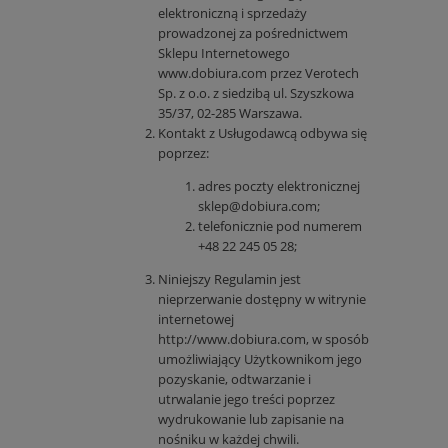
elektroniczną i sprzedaży
prowadzonej za pośrednictwem
Sklepu Internetowego
www.dobiura.com przez Verotech
Sp. z o.o. z siedzibą ul. Szyszkowa
35/37, 02-285 Warszawa.
Kontakt z Usługodawcą odbywa się
poprzez:
adres poczty elektronicznej
sklep@dobiura.com
;
telefonicznie pod numerem
+48 22 245 05 28;
Niniejszy Regulamin jest
nieprzerwanie dostępny w witrynie
internetowej
http://www.dobiura.com
, w sposób
umożliwiający Użytkownikom jego
pozyskanie, odtwarzanie i
utrwalanie jego treści poprzez
wydrukowanie lub zapisanie na
nośniku w każdej chwili.