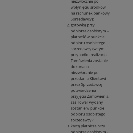
niezwłocznie po
wpłynięciu środków
na rachunek bankowy
Sprzedawcy);
gotówką przy
odbiorze osobistym –
płatność w punkcie
odbioru osobistego
sprzedawcy (w tym
przypadku realizacja
Zamówienia zostanie
dokonana
niezwłocznie po
przesłaniu Klientowi
przez Sprzedawcę
potwierdzenia
przyjęcia Zamówienia,
zaś Towar wydany
zostanie w punkcie
odbioru osobistego
sprzedawcy);
kartą płatniczą przy
odbiorze osobistym -