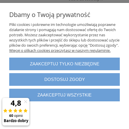
płatność w punkcie
odbioru osobistego
Dbamy o Twoją prywatność
sprzedawcy (w tym
przypadku realizacja
Pliki cookies i pokrewne im technologie umożliwiają poprawne
Zamówienia zostanie
działanie strony i pomagają nam dostosować ofertę do Twoich
dokonana
potrzeb. Możesz zaakceptować wykorzystanie przez nas
niezwłocznie po
wszystkich tych plików i przejść do sklepu lub dostosować użycie
przesłaniu Klientowi
plików do swoich preferencji, wybierając opcję "Dostosuj zgody".
Więcej o plikach cookies przeczytasz w naszym regulaminie.
przez Sprzedawcę
potwierdzenia
przyjęcia Zamówienia,
ZAAKCEPTUJ TYLKO NIEZBĘDNE
zaś Towar wydany
zostanie w punkcie
DOSTOSUJ ZGODY
odbioru osobistego
sprzedawcy);
gotówką za
ZAAKCEPTUJ WSZYSTKIE
pobraniem, płatność
dostawcy przy
dokonywaniu
dostawy (w tym
przypadku realizacja
Zamówienia i jego