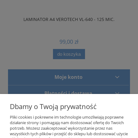
LAMINATOR A4 VEROTECH VL-640 - 125 MIC.
99,00 zł
do koszyka
Moje konto
Płatności i dostawa
Dbamy o Twoją prywatność
Pomoc
Pliki cookies i pokrewne im technologie umożliwiają poprawne
działanie strony i pomagają nam dostosować ofertę do Twoich
Centrum informacji
potrzeb. Możesz zaakceptować wykorzystanie przez nas
wszystkich tych plików i przejść do sklepu lub dostosować użycie