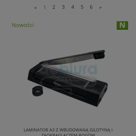
«
1
2
3
4
5
6
»
Nowości
HU
LAMINATOR A3 Z WBUDOWANĄ GILOTYNĄ I
ZAOKRĄGLACZEM ROGÓW