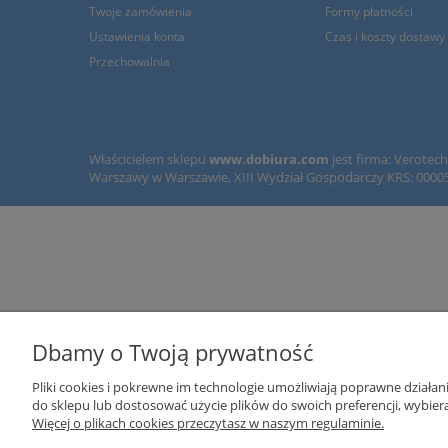
Twoje zamówienia
Formy płatności
Ustawienia konta
Czas i koszty dostawy
Przechowalnia
Właścicielem sklepu
www.dobiura.com
jest firma: Verotec
Warszawy w Warszawie, XIII Wydział Gospodarczy KRS: 0000
Dbamy o Twoją prywatność
Pliki cookies i pokrewne im technologie umożliwiają poprawne działa
do sklepu lub dostosować użycie plików do swoich preferencji, wybiera
Więcej o plikach cookies przeczytasz w naszym regulaminie.