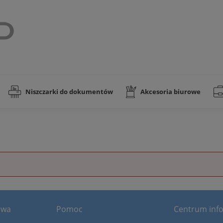
Niszczarki do dokumentów
Akcesoria biurowe
awa
Pomoc
Centrum info