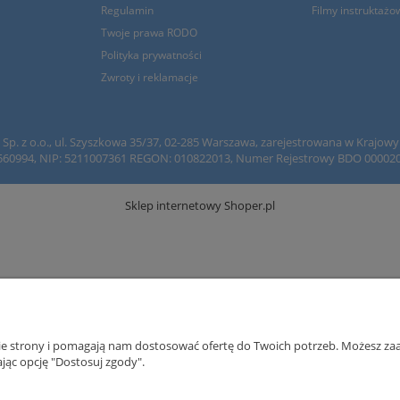
Regulamin
Filmy instruktażo
Twoje prawa RODO
Polityka prywatności
Zwroty i reklamacje
h Sp. z o.o., ul. Szyszkowa 35/37, 02-285 Warszawa, zarejestrowana w Krajo
560994, NIP: 5211007361 REGON: 010822013, Numer Rejestrowy BDO 00002092
Sklep internetowy Shoper.pl
nie strony i pomagają nam dostosować ofertę do Twoich potrzeb. Możesz zaa
jąc opcję "Dostosuj zgody".