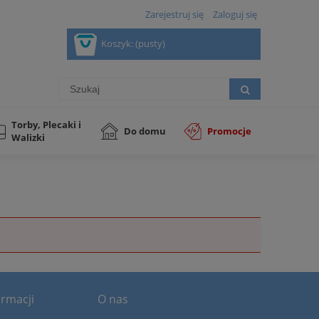
Zarejestruj się
Zaloguj się
Koszyk:
(pusty)
Torby, Plecaki i
Do domu
Promocje
Walizki
rmacji
O nas