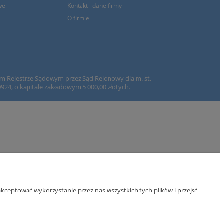
we
Kontakt i dane firmy
O firmie
wym Rejestrze Sądowym przez Sąd Rejonowy dla m. st.
4, o kapitale zakładowym 5 000,00 złotych.
kceptować wykorzystanie przez nas wszystkich tych plików i przejść